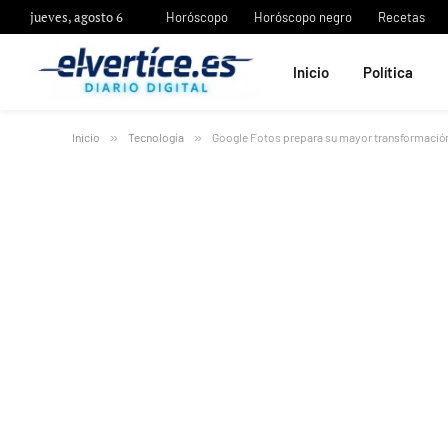
jueves, agosto 6
Horóscopo
Horóscopo negro
Recetas
Inicio
Política
Inicio
»
Tecnología
»
Google Fotos prepara su mayor transformación: