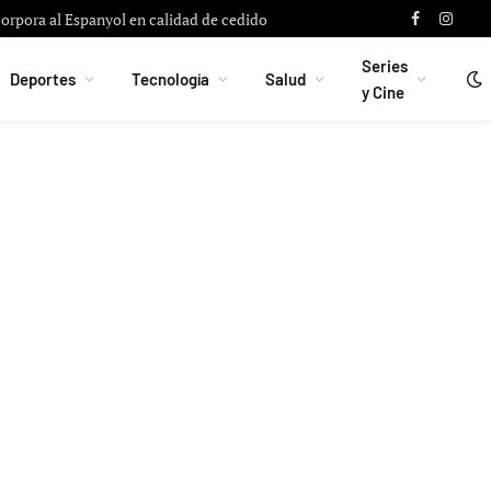
on Alberto Flores para reforzar la portería
Facebook
Instag
Series
Deportes
Tecnología
Salud
y Cine