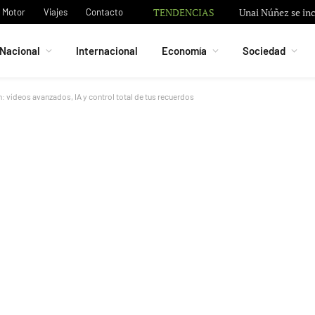
TENDENCIAS
Granada negocia c
Motor
Viajes
Contacto
Nacional
Internacional
Economía
Sociedad
 vídeos avanzados, IA y control total de tus recuerdos