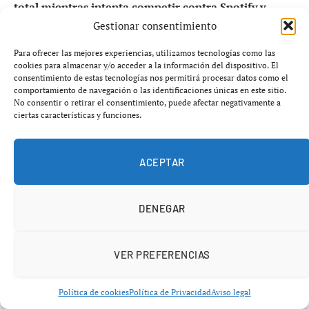
total mientras intenta competir contra Spotify y
Apple Podcasts con nuevas funciones exclusivas para
Gestionar consentimiento
suscriptores Premium.
Para ofrecer las mejores experiencias, utilizamos tecnologías como las
cookies para almacenar y/o acceder a la información del dispositivo. El
Lo que parecía una simple plataforma de vídeos está
consentimiento de estas tecnologías nos permitirá procesar datos como el
comportamiento de navegación o las identificaciones únicas en este sitio.
cambiando de forma radical.
YouTube ya no quiere ser
No consentir o retirar el consentimiento, puede afectar negativamente a
solo YouTube
. Google ha decidido convertir su servicio
ciertas características y funciones.
en un gigantesco ecosistema multimedia donde los
podcasts, el audio y la inteligencia artificial serán claves
ACEPTAR
para mantener cautivos a millones de usuarios de pago.
DENEGAR
VER PREFERENCIAS
Política de cookies
Política de Privacidad
Aviso legal