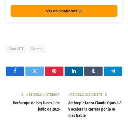
Ver en Chollones
ChatGPT
Google
Facebook
Twitter
Pinterest
LinkedIn
Tumblr
Telegr
ARTÍCULO ANTERIOR
ARTÍCULO SIGUIENTE
Horóscopo de hoy lunes 1 de
Anthropic lanza Claude Opus 4.8
junio de 2026
y acelera la carrera por la IA
más fiable