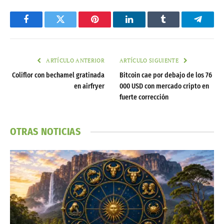
Facebook
Twitter
Pinterest
LinkedIn
Tumblr
Telegr
ARTÍCULO ANTERIOR
ARTÍCULO SIGUIENTE
Coliflor con bechamel gratinada
Bitcoin cae por debajo de los 76
en airfryer
000 USD con mercado cripto en
fuerte corrección
OTRAS NOTICIAS