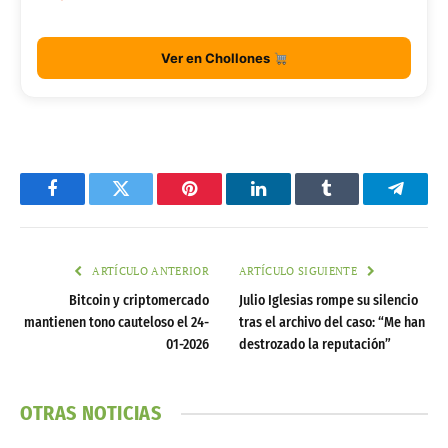
Ver en Chollones
Facebook
Twitter
Pinterest
LinkedIn
Tumblr
Telegr
ARTÍCULO ANTERIOR
ARTÍCULO SIGUIENTE
Bitcoin y criptomercado
Julio Iglesias rompe su silencio
mantienen tono cauteloso el 24-
tras el archivo del caso: “Me han
01-2026
destrozado la reputación”
OTRAS NOTICIAS