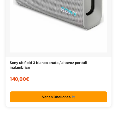
Sony ult field 3 blanco crudo / altavoz portátil
inalámbrico
140,00€
Ver en Chollones