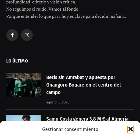
Añádenos en Google
El Concello de Lugo ha activado los trámites clave para
una de las actuaciones urbanísticas más relevantes de los
últimos años: la conexión directa entre la
estación
Intermodal y el centro de la ciudad
mediante
rampas
mecánicas y un ascensor
, un proyecto heredado del
Gestionar consentimiento
anterior gobierno y financiado en el marco de los fondos
europeos
Novo Norte
. La iniciativa, sin embargo, vuelve