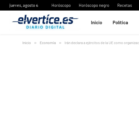
jueves, agosto 6
Horóscopo
Horóscopo negro
Recetas
Inicio
Política
Inicio
»
Economía
»
Irán declara a ejércitos de la UE como organizac