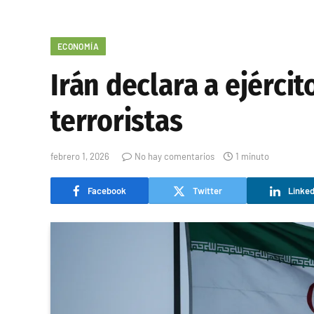
ECONOMÍA
Irán declara a ejérci
terroristas
febrero 1, 2026
No hay comentarios
1 minuto
Facebook
Twitter
Linked