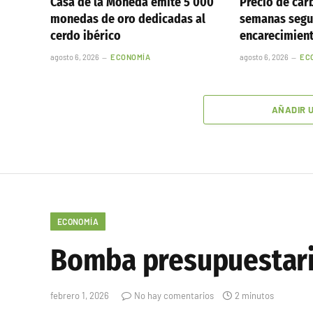
Casa de la Moneda emite 5 000
Precio de car
monedas de oro dedicadas al
semanas segu
cerdo ibérico
encarecimien
agosto 6, 2026
ECONOMÍA
agosto 6, 2026
EC
AÑADIR 
ECONOMÍA
Bomba presupuestaria
febrero 1, 2026
No hay comentarios
2 minutos