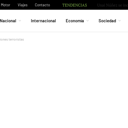
TENDENCIAS
Granada negocia c
Motor
Viajes
Contacto
Nacional
Internacional
Economía
Sociedad
iones terroristas