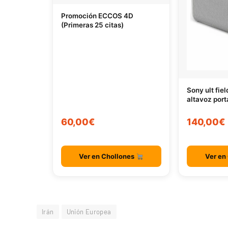
Promoción ECCOS 4D
(Primeras 25 citas)
Sony ult fie
altavoz port
60,00€
140,00€
Ver en Chollones
Ver en
Irán
Unión Europea