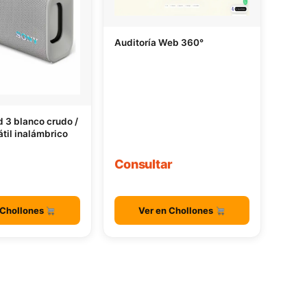
Auditoría Web 360°
ld 3 blanco crudo /
átil inalámbrico
Consultar
 Chollones
Ver en Chollones