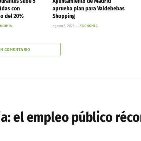
burantes sube 5
Ayuntamiento de Madrid
idas con
aprueba plan para Valdebebas
to del 20%
Shopping
ONOMÍA
agosto 6, 2026
ECONOMÍA
UN COMENTARIO
: el empleo público réco