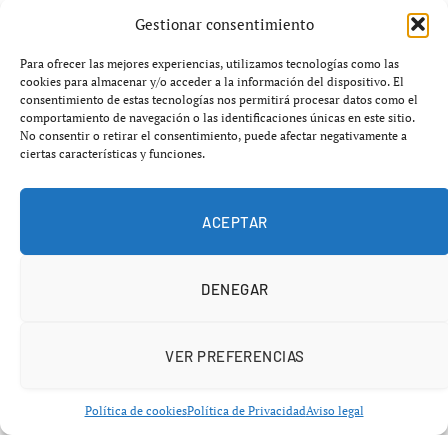
del encuentro.
Gestionar consentimiento
El inicio fue complicado para el Fénix, que encajó un gol
Para ofrecer las mejores experiencias, utilizamos tecnologías como las
cookies para almacenar y/o acceder a la información del dispositivo. El
tempranero ante un ASP bien plantado y decidido a
consentimiento de estas tecnologías nos permitirá procesar datos como el
imponer su ritmo desde los primeros minutos. A pesar de
comportamiento de navegación o las identificaciones únicas en este sitio.
No consentir o retirar el consentimiento, puede afectar negativamente a
ello, las jugadoras del Fénix no se descompusieron y
ciertas características y funciones.
mantuvieron su plan de partido, buscando reaccionar
con paciencia y compromiso colectivo.
ACEPTAR
DENEGAR
VER PREFERENCIAS
Política de cookies
Política de Privacidad
Aviso legal