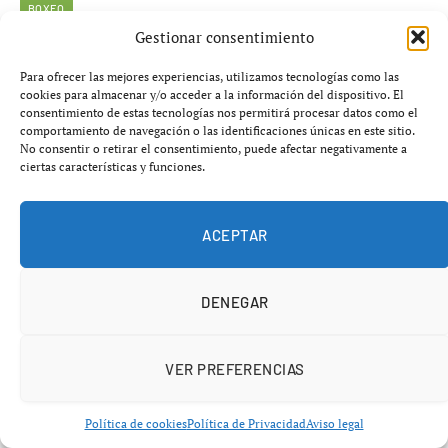
BOXEO
Gestionar consentimiento
Crisis en supermediano:
Para ofrecer las mejores experiencias, utilizamos tecnologías como las
Fulghum huye a Los Ángeles tras
cookies para almacenar y/o acceder a la información del dispositivo. El
consentimiento de estas tecnologías nos permitirá procesar datos como el
tropiezos
comportamiento de navegación o las identificaciones únicas en este sitio.
No consentir o retirar el consentimiento, puede afectar negativamente a
ciertas características y funciones.
abril 27, 2026
No hay comentarios
4 minutos
ACEPTAR
DENEGAR
VER PREFERENCIAS
Política de cookies
Política de Privacidad
Aviso legal