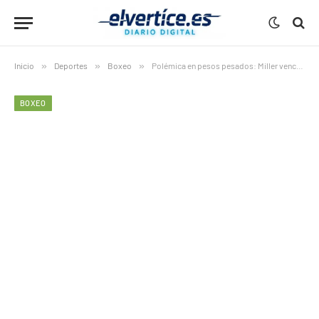
Inicio
»
Deportes
»
Boxeo
»
Polémica en pesos pesados: Miller vence sin brillo a Pero
BOXEO