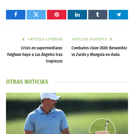
Facebook
Twitter
Pinterest
LinkedIn
Tumblr
Telegr
ARTÍCULO ANTERIOR
ARTÍCULO SIGUIENTE
Crisis en supermediano:
Combates clave 2026: Benavidez
Fulghum huye a Los Ángeles tras
vs Zurdo y Munguía en duda
tropiezos
OTRAS NOTICIAS