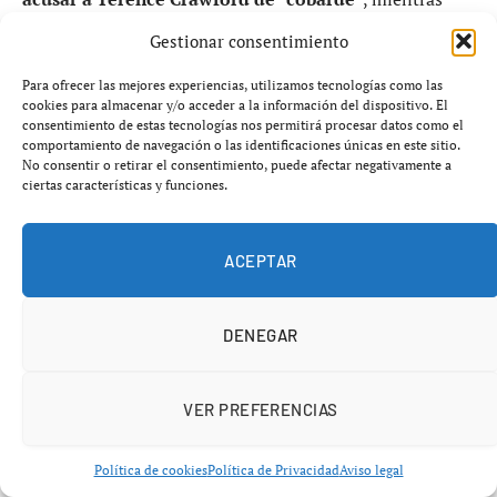
nuevos rumores sobre
Devin Haney y ZUFFA
amenazan
Gestionar consentimiento
con sacudir todo el sistema de campeonatos.
Para ofrecer las mejores experiencias, utilizamos tecnologías como las
cookies para almacenar y/o acceder a la información del dispositivo. El
consentimiento de estas tecnologías nos permitirá procesar datos como el
comportamiento de navegación o las identificaciones únicas en este sitio.
No consentir o retirar el consentimiento, puede afectar negativamente a
ciertas características y funciones.
Sulaimán apunta a Crawford: una
acusación que incendia el debate
ACEPTAR
Lo que parecía una simple opinión se ha convertido en
un escándalo.
Mauricio Sulaimán
arremetió
DENEGAR
públicamente contra
Terence Crawford
, cuestionando
su legado tras su retiro y, especialmente,
por no
conceder una hipotética revancha a Canelo Álvarez
.
VER PREFERENCIAS
Política de cookies
Política de Privacidad
Aviso legal