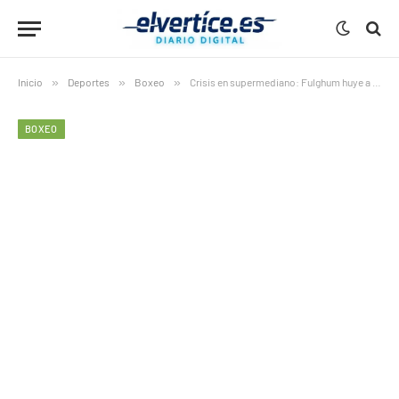
Inicio
»
Deportes
»
Boxeo
»
Crisis en supermediano: Fulghum huye a Los Ángeles tras tropiezos
BOXEO