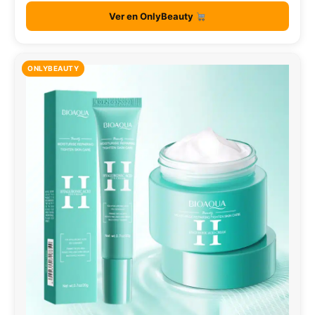
Ver en OnlyBeauty
ONLYBEAUTY