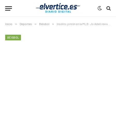
Inicio
»
Deportes
»
Béisbol
»
Insólito jonrón en la MLB: Jo Adell revive una jugada histórica al estilo José Canseco
BÉISBOL