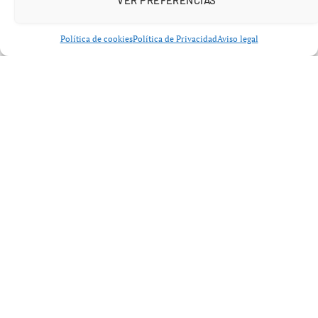
BÉISBOL
Política de cookies
Política de Privacidad
Aviso legal
Matt Olson honra el legado de
Lou Gehrig con un jonrón
histórico en la victoria de los
Bravos
junio 3, 2026
No hay comentarios
4 minutos