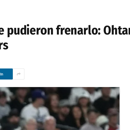
e pudieron frenarlo: Ohtan
rs
In