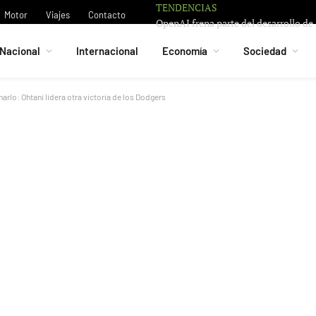
TENDENCIAS
Motor
Viajes
Contacto
Nacional
Internacional
Economía
Sociedad
arlo: Ohtani lidera otra victoria de los Dodgers