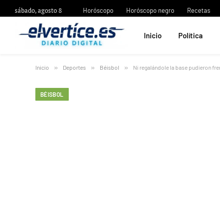
sábado, agosto 8
Horóscopo
Horóscopo negro
Recetas
Inicio
Política
Inicio
»
Deportes
»
Béisbol
»
Ni regalándole la base pudieron fren
BÉISBOL