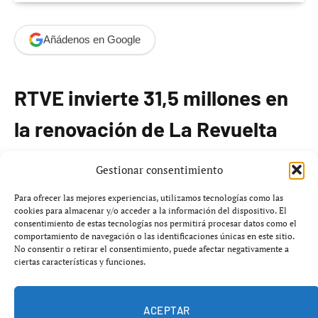
Añádenos en Google
RTVE invierte 31,5 millones en
la renovación de La Revuelta
Radiotelevisión Española (RTVE) ha aprobado la
Gestionar consentimiento
renovación del programa
La Revuelta
para las
Para ofrecer las mejores experiencias, utilizamos tecnologías como las
temporadas
2026-2027
y
2027-2028
, con una inversión
cookies para almacenar y/o acceder a la información del dispositivo. El
consentimiento de estas tecnologías nos permitirá procesar datos como el
máxima de
31,5 millones de euros
destinada a su
comportamiento de navegación o las identificaciones únicas en este sitio.
producción. La decisión, según
El Confidencial
, se tomó
No consentir o retirar el consentimiento, puede afectar negativamente a
ciertas características y funciones.
en diciembre de 2024 y se formalizó por el presidente de
RTVE,
José Pablo López
.
ACEPTAR