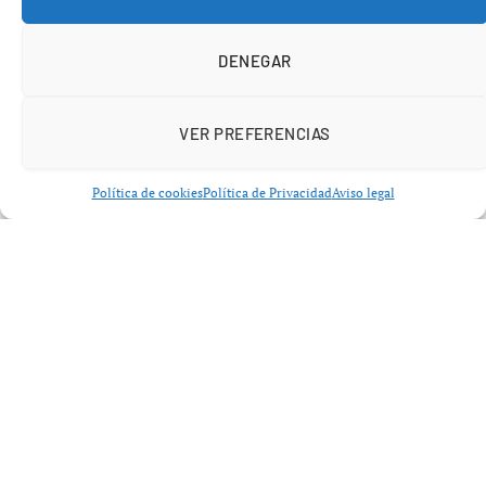
El nuevo acuerdo establece un presupuesto de
15,75
millones de euros por temporada
, lo que incrementa
DENEGAR
el costo de cada episodio a casi
100 000 euros
. Este
contrato incluye la producción de hasta
320 programas
hasta el final del periodo mencionado, marcando una
VER PREFERENCIAS
importante subida en comparación con el anterior
contrato, que era de
14 millones de euros por
Política de cookies
Política de Privacidad
Aviso legal
temporada
.