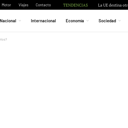
TENDENCIAS
La UE destina otr
Motor
Viajes
Contacto
Nacional
Internacional
Economía
Sociedad
rlos?