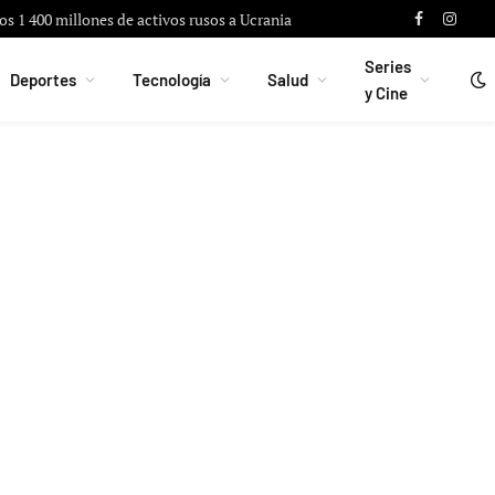
os 1 400 millones de activos rusos a Ucrania
Facebook
Instag
Series
Deportes
Tecnología
Salud
y Cine