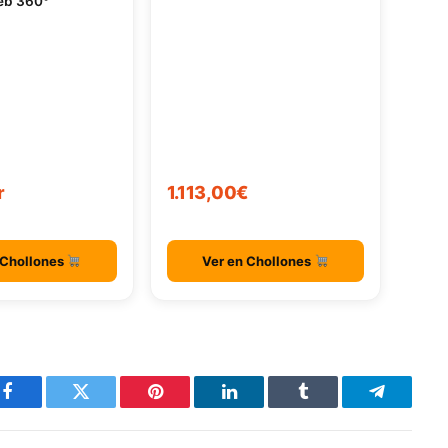
eb 360°
r
1.113,00€
 Chollones
Ver en Chollones
Facebook
Twitter
Pinterest
LinkedIn
Tumblr
Telegram