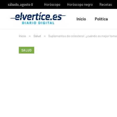
sábado, agosto 8
Horóscopo
Horóscopo negro
Recetas
Inicio
Política
Inicio
»
Salud
»
Suplementos de colesterol: ¿cuándo es mejor toma
SALUD