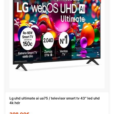
Lg uhd ultimate ai ua75 / televisor smart tv 43″ led uhd
4k hdr