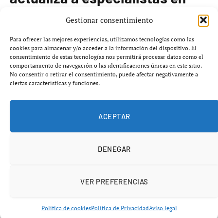
salud de la mujer
Gestionar consentimiento
Para ofrecer las mejores experiencias, utilizamos tecnologías como las
El
Hospital Universitario Rey Juan Carlos
de la
cookies para almacenar y/o acceder a la información del dispositivo. El
consentimiento de estas tecnologías nos permitirá procesar datos como el
Comunidad de Madrid ha llevado a cabo una nueva
comportamiento de navegación o las identificaciones únicas en este sitio.
edición de su ‘Jornada de Actualización en Ginecología y
No consentir o retirar el consentimiento, puede afectar negativamente a
ciertas características y funciones.
Obstetricia’, dirigida a profesionales sanitarios. Durante
este evento, se revisaron los
principal avances en
diagnóstico, tratamiento y prevención
de patologías
ACEPTAR
frecuentes que afectan la salud de la mujer.
DENEGAR
La jornada tuvo como objetivo actualizar los
conocimientos de médicos especialistas, tanto de
Atención Primaria como hospitalarios
, y matronas, en
VER PREFERENCIAS
aras de ofrecer una atención más segura y basada en la
evidencia científica. La
doctora María de Matías
, jefa
Política de cookies
Política de Privacidad
Aviso legal
asociada del Servicio de Obstetricia y Ginecología del