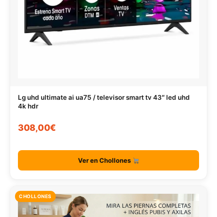
Lg uhd ultimate ai ua75 / televisor smart tv 43″ led uhd
4k hdr
308,00€
Ver en Chollones
CHOLLONES