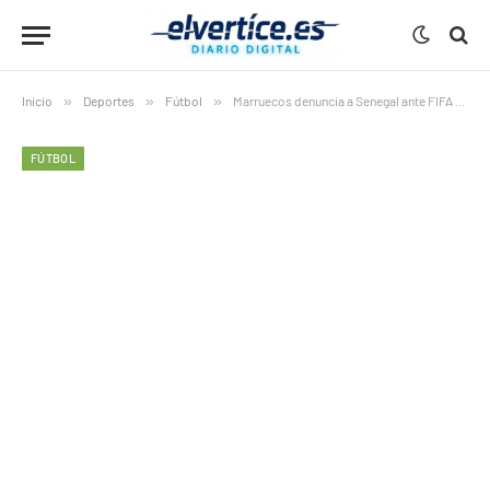
Inicio
»
Deportes
»
Fútbol
»
Marruecos denuncia a Senegal ante FIFA y CAF por la final de la AFCON
FÚTBOL