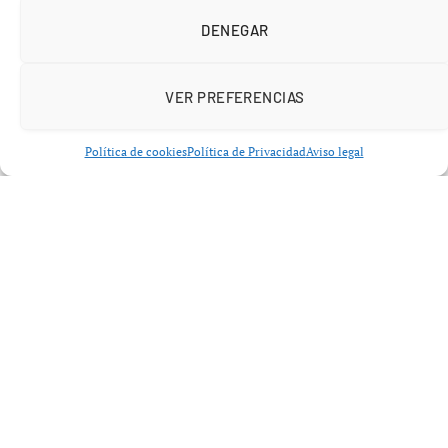
DENEGAR
VER PREFERENCIAS
Política de cookies
Política de Privacidad
Aviso legal
La centrocampista balear volvió a pisar el césped tras
perderse
14 partidos con su club
y
cuatro
compromisos con la selección española
, incluidos
encuentros decisivos de la Nations League. Un parón
largo y exigente que la propia jugadora no oculta que fue
duro:
“Los primeros meses fueron los más
complicados; luego, cuando vuelves al