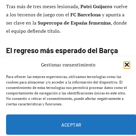
Tras más de tres meses lesionada,
Patri Guijarro
vuelve
a los terrenos de juego con el
FC Barcelona
y apunta a
ser clave en la
Supercopa de España femenina
, donde
el equipo defiende título.
El regreso más esperado del Barça
femenino
Gestionar consentimiento
La victoria del
FC Barcelona Femení
ante el Alhama (0-
Para ofrecer las mejores experiencias, utilizamos tecnologías como las
cookies para almacenar y/o acceder a la información del dispositivo. El
2) dejó una noticia que va más allá de los tres puntos: el
consentimiento de estas tecnologías nos permitirá procesar datos como el
regreso de Patri Guijarro
a la competición
95 días
comportamiento de navegación o las identificaciones únicas en este sitio.
No consentir o retirar el consentimiento, puede afectar negativamente a
después
de su lesión.
ciertas características y funciones.
ACEPTAR