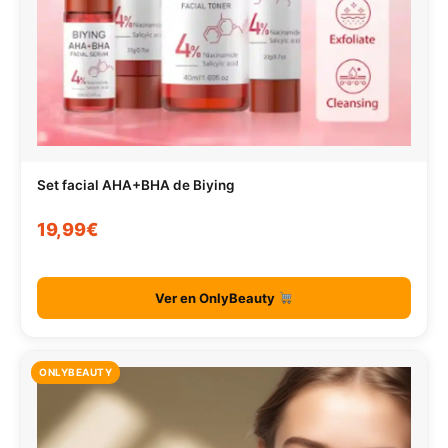
Set facial AHA+BHA de Biying
19,99€
Ver en OnlyBeauty
ONLYBEAUTY