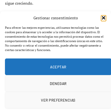
sigue creciendo.
Gestionar consentimiento
Un casting abierto en plena calle junto
al mercado de Ordes
Para ofrecer las mejores experiencias, utilizamos tecnologías como las
cookies para almacenar y/o acceder a la información del dispositivo. El
consentimiento de estas tecnologías nos permitirá procesar datos como el
Lo que está ocurriendo este miércoles 8 de abril en la
comportamiento de navegación o las identificaciones únicas en este sitio.
No consentir o retirar el consentimiento, puede afectar negativamente a
localidad de Ordes refleja una apuesta clara por acercar la
ciertas características y funciones.
televisión pública al ciudadano. El equipo del programa
Atrápame se podes, producido por Voz Audiovisual y
emitido en la cadena pública gallega TVG, abandona
ACEPTAR
temporalmente el plató para celebrar un casting
presencial.
DENEGAR
VER PREFERENCIAS