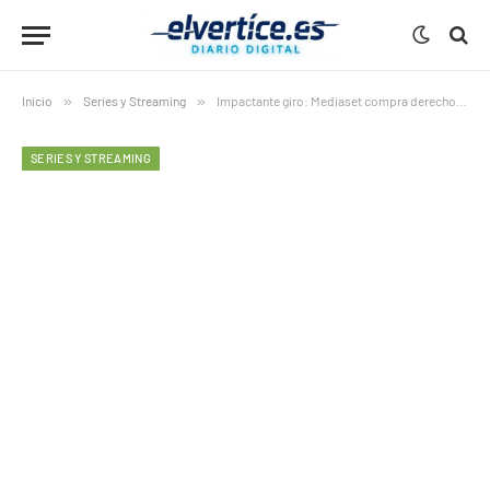
Inicio
»
Series y Streaming
»
Impactante giro: Mediaset compra derechos de “El Rosco” en 2026 tras la sentencia del Supremo
SERIES Y STREAMING