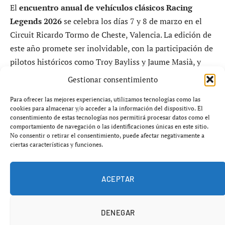
El
encuentro anual de vehículos clásicos Racing
Legends 2026
se celebra los días 7 y 8 de marzo en el
Circuit Ricardo Tormo de Cheste, Valencia. La edición de
este año promete ser inolvidable, con la participación de
pilotos históricos como Troy Bayliss y Jaume Masià, y
con un homenaje al Gran Premio de 2006. La
Gestionar consentimiento
organización ha preparado un programa completo que
Para ofrecer las mejores experiencias, utilizamos tecnologías como las
combina actividad en pista, exposiciones y propuestas
cookies para almacenar y/o acceder a la información del dispositivo. El
familiares, consolidando a
Racing Legends 2026
como
consentimiento de estas tecnologías nos permitirá procesar datos como el
comportamiento de navegación o las identificaciones únicas en este sitio.
uno de los eventos imprescindibles para aficionados al
No consentir o retirar el consentimiento, puede afectar negativamente a
motor.
ciertas características y funciones.
H2: Troy Bayliss y el legado de Racing
ACEPTAR
Legends 2026
El sábado 7 de marzo, el protagonista será el piloto
DENEGAR
australiano Troy Bayliss, quien participará en varias