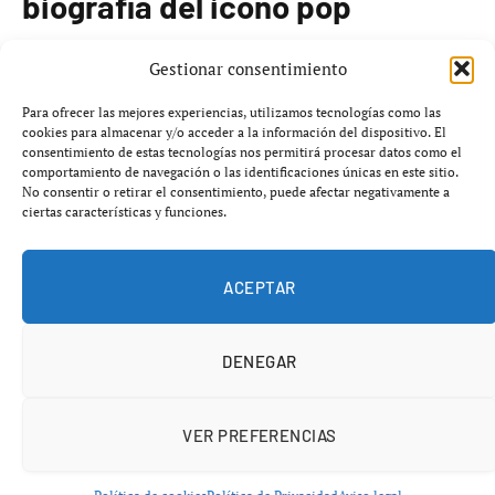
biografía del icono pop
El estreno más esperado de la semana es
Michael
, una
Gestionar consentimiento
nueva película biográfica sobre el icónico artista
Michael
Para ofrecer las mejores experiencias, utilizamos tecnologías como las
Jackson
. La película ha sido producida por el mismo
cookies para almacenar y/o acceder a la información del dispositivo. El
consentimiento de estas tecnologías nos permitirá procesar datos como el
equipo detrás de
Bohemian Rhapsody
, aclamada por su
comportamiento de navegación o las identificaciones únicas en este sitio.
éxito en taquilla.
No consentir o retirar el consentimiento, puede afectar negativamente a
ciertas características y funciones.
El director
Antoine Fuqua
, conocido por su habilidad
técnica, ha sido elegido para dar vida a esta
ACEPTAR
superproducción, que busca conectar con la esencia del
artista. La familia Jackson ha otorgado su autorización
DENEGAR
para el uso de derechos y material original, lo que ha
llevado a un enfoque que evita ciertos conflictos
narrativos.
VER PREFERENCIAS