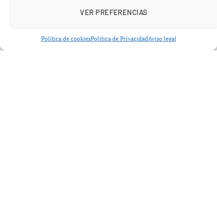
VER PREFERENCIAS
Política de cookies
Política de Privacidad
Aviso legal
Las consecuencias son contundentes:
Más de
4 millones de muertes al año
Cerca del
40 %
en personas con
sobrepeso (no
obesidad)
Incremento notable de enfermedades graves,
incluido el cáncer
El dato clave:
no hace falta ser obeso para estar en
riesgo
.
Qué enfermedades provoca el exceso