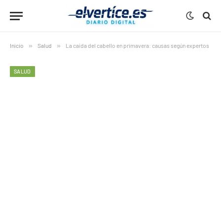
Inicio
»
Salud
»
La caída del cabello en primavera: causas según expertos
SALUD