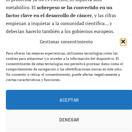
metabólico. El
sobrepeso se ha convertido en un
factor clave en el desarrollo de cáncer
, y las cifras
empiezan a inquietar a la comunidad científica… y
deberían hacerlo también a los gobiernos europeos.
Gestionar consentimiento
Una epidemia silenciosa con impacto
Para ofrecer las mejores experiencias, utilizamos tecnologías como las
directo en la mortalidad
cookies para almacenar y/o acceder a la información del dispositivo. El
consentimiento de estas tecnologías nos permitirá procesar datos como el
comportamiento de navegación o las identificaciones únicas en este sitio.
Más de
2 000 millones de personas
en el mundo tienen
No consentir o retirar el consentimiento, puede afectar negativamente a
ciertas características y funciones.
sobrepeso u obesidad. Lejos de estabilizarse, la cifra
sigue creciendo, afectando incluso a
niños y
adolescentes
.
ACEPTAR
DENEGAR