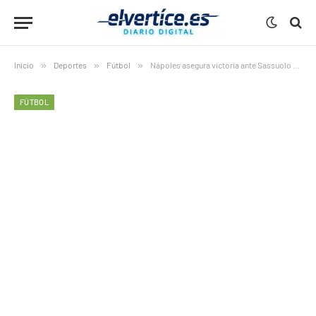
Inicio
»
Deportes
»
Fútbol
»
Nápoles asegura victoria ante Sassuolo en casa
FÚTBOL