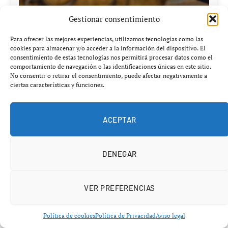
Gestionar consentimiento
Taller de Velas Aromáticas de Soja
Para ofrecer las mejores experiencias, utilizamos tecnologías como las
39,99€
cookies para almacenar y/o acceder a la información del dispositivo. El
consentimiento de estas tecnologías nos permitirá procesar datos como el
comportamiento de navegación o las identificaciones únicas en este sitio.
No consentir o retirar el consentimiento, puede afectar negativamente a
Ver en Chollones
ciertas características y funciones.
ACEPTAR
Athletic Club
Nico Williams
RCD Mallorca
DENEGAR
Facebook
Twitter
Pinterest
LinkedIn
Tumblr
Telegr
VER PREFERENCIAS
Política de cookies
Política de Privacidad
Aviso legal
ARTÍCULO ANTERIOR
ARTÍCULO SIGUIENTE