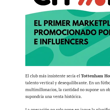
El club más insistente sería el
Tottenham Ho
talento vertical y desequilibrante. En un fút
multimillonarios, la cantidad no supone un o
supondría una venta histórica.
La operación no solo pone en jaque la planific