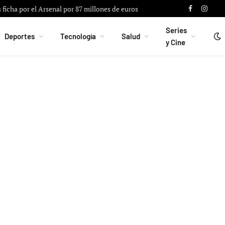
ficha por el Arsenal por 87 millones de euros
Facebook
Instag
Series
Deportes
Tecnología
Salud
y Cine