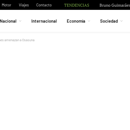
TENDENCIAS
Bruno Guimarães 
Motor
Viajes
Contacto
Nacional
Internacional
Economía
Sociedad
ones amenazan a Osasuna