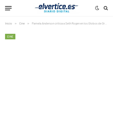
Inicio
»
Cine
»
Pamela Anderson critica a Seth Rogen en los Globos de Oro 2026
CINE