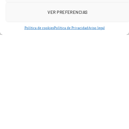
Caracas podría generar «un futuro de incertidumbre e
inseguridad», citando ejemplos de agresiones pasadas.
VER PREFERENCIAS
Política de cookies
Política de Privacidad
Aviso legal
El presidente español también se mostró dispuesto a
mantener un diálogo con la oposición venezolana y el
actual Ejecutivo. Subrayó la importancia de buscar una
mediación para facilitar una transición política que
conduzca a unas elecciones libres en Venezuela.
Además, Sánchez criticó otras actuaciones de Trump,
incluyendo sus declaraciones sobre Groenlandia,