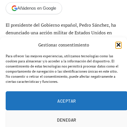
Añádenos en Google
El presidente del Gobierno español, Pedro Sánchez, ha
denunciado una acción militar de Estados Unidos en
Venezuela que, según él, tiene como objetivo la
Gestionar consentimiento
apropiación de los recursos naturales del país
sudamericano. En sus declaraciones desde París, donde
Para ofrecer las mejores experiencias, utilizamos tecnologías como las
cookies para almacenar y/o acceder a la información del dispositivo. El
participó en una reunión de la Coalición de Voluntarios,
consentimiento de estas tecnologías nos permitirá procesar datos como el
Sánchez califica la intervención de Washington como un
comportamiento de navegación o las identificaciones únicas en este sitio.
No consentir o retirar el consentimiento, puede afectar negativamente a
«precedente peligroso» y «ilegal» bajo el derecho
ciertas características y funciones.
internacional.
Sánchez recordó que España no ha reconocido el
ACEPTAR
Gobierno de Nicolás Maduro debido a la falta de
legitimidad en su elección, pero argumentó que eso no
DENEGAR
justifica una acción militar. Afirmó que la operación en