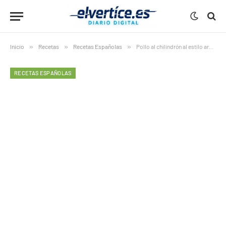
Inicio
»
Recetas
»
Recetas Españolas
»
Pollo al chilindrón al estilo aragonés con verduras sobre farfalle: 7 claves irresistibles para un plato completo y tradicional
RECETAS ESPAÑOLAS