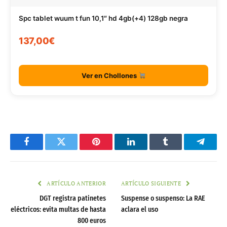
Spc tablet wuum t fun 10,1″ hd 4gb(+4) 128gb negra
137,00€
Ver en Chollones
Facebook
Twitter
Pinterest
LinkedIn
Tumblr
Telegr
ARTÍCULO ANTERIOR
ARTÍCULO SIGUIENTE
DGT registra patinetes
Suspense o suspenso: La RAE
eléctricos: evita multas de hasta
aclara el uso
800 euros