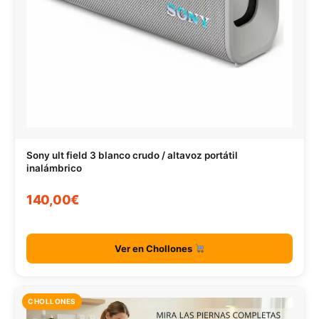
Sony ult field 3 blanco crudo / altavoz portátil
inalámbrico
140,00€
Ver en Chollones
CHOLLONES