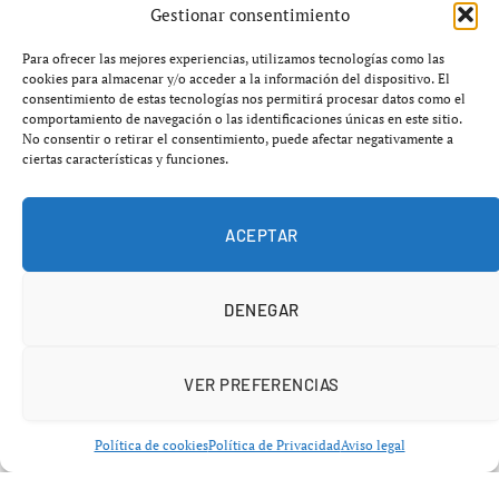
Gestionar consentimiento
Añádenos en Google
Para ofrecer las mejores experiencias, utilizamos tecnologías como las
cookies para almacenar y/o acceder a la información del dispositivo. El
consentimiento de estas tecnologías nos permitirá procesar datos como el
Las quesadillas de cerdo con queso de cabra, cebolla
comportamiento de navegación o las identificaciones únicas en este sitio.
caramelizada y ensalada
son una receta completa,
No consentir o retirar el consentimiento, puede afectar negativamente a
ciertas características y funciones.
sabrosa y sorprendentemente fácil de preparar en casa.
Combinan la jugosidad del cerdo, la cremosidad
ligeramente ácida del queso de cabra y el dulzor
ACEPTAR
profundo de la cebolla caramelizada, todo envuelto en
una tortilla dorada y crujiente. Son ideales para una cena
DENEGAR
informal con invitados, un fin de semana sin prisas o
incluso para transformar sobras de carne en un plato con
carácter. Además, acompañadas de una ensalada fresca,
VER PREFERENCIAS
se convierten en una opción equilibrada y versátil.
Política de cookies
Política de Privacidad
Aviso legal
En los últimos años, las quesadillas han dejado de ser un
simple recurso rápido para convertirse en un formato