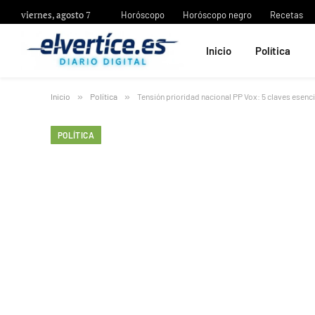
viernes, agosto 7
Horóscopo
Horóscopo negro
Recetas
Inicio
Política
Inicio
»
Política
»
Tensión prioridad nacional PP Vox: 5 claves esenc
POLÍTICA