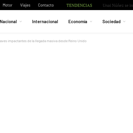
TENDENCIAS
Granada negocia 
Motor
Viajes
Contacto
Nacional
Internacional
Economía
Sociedad
 claves impactantes de la llegada masiva desde Reino Unido