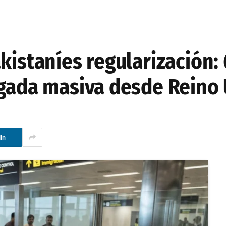
kistaníes regularización: 
egada masiva desde Reino
In