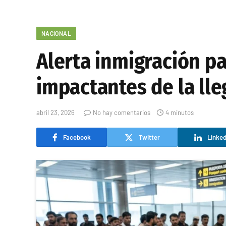
NACIONAL
Alerta inmigración pa
impactantes de la ll
abril 23, 2026
No hay comentarios
4 minutos
Facebook
Twitter
Linked