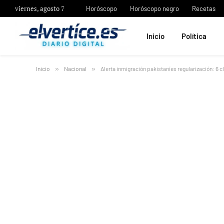
viernes, agosto 7
Horóscopo
Horóscopo negro
Recetas
Inicio
Política
Inicio
»
Nacional
»
Alerta inmigración pakistaníes regularización: 6