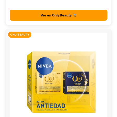
Ver en OnlyBeauty
ONLYBEAUTY