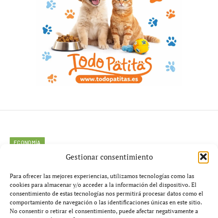
ECONOMÍA
Gestionar consentimiento
IVA luz y gas 2026 subida al 21%
Para ofrecer las mejores experiencias, utilizamos tecnologías como las
en junio: impacto brutal en 5
cookies para almacenar y/o acceder a la información del dispositivo. El
consentimiento de estas tecnologías nos permitirá procesar datos como el
claves esenciales que cambiarán
comportamiento de navegación o las identificaciones únicas en este sitio.
No consentir o retirar el consentimiento, puede afectar negativamente a
la factura energética