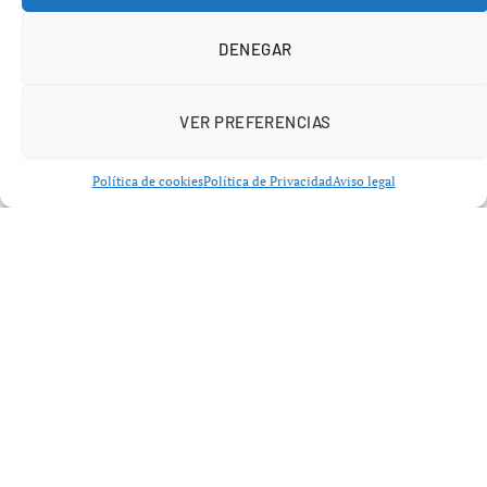
preliminares evidencian la preocupación creciente en el
seno del PSOE madrileño.
DENEGAR
VER PREFERENCIAS
Política de cookies
Política de Privacidad
Aviso legal
La situación de Reyes Maroto se ha deteriorado
progresivamente desde que salieran a la luz mensajes
que cuestionan su versión sobre la relación con el
empresario Víctor de Aldama. Este contexto ha acelerado
el debate interno sobre la necesidad de un relevo,
situando a
Luis Arroyo candidato PSOE Madrid
como
una alternativa con peso.