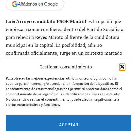
Añádenos en Google
Luis Arroyo candidato PSOE Madrid
es la opción que
empieza a sonar con fuerza dentro del Partido Socialista
para relevar a Reyes Maroto al frente de la candidatura
municipal en la capital. La posibilidad, aún no
confirmada oficialmente, surge en un contexto marcado
por el desgaste político de la actual portavoz socialista
Gestionar consentimiento
tras su vinculación indirecta con el conocido como caso
Koldo.
Para ofrecer las mejores experiencias, utilizamos tecnologías como las
cookies para almacenar y/o acceder a la información del dispositivo. El
consentimiento de estas tecnologías nos permitirá procesar datos como el
Fuentes internas del partido reconocen que el nombre
comportamiento de navegación o las identificaciones únicas en este sitio.
de
Luis Arroyo candidato PSOE Madrid
lleva tiempo
No consentir o retirar el consentimiento, puede afectar negativamente a
ciertas características y funciones.
sobre la mesa, aunque insisten en que no hay una
decisión inmediata. El horizonte para definir la
candidatura se sitúa en 2027, pero los movimientos
ACEPTAR