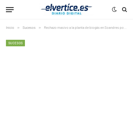
Inicio
»
Sucesos
»
Rechazo masivo a la planta de biogás en Soandres por riesgos
SUCESOS