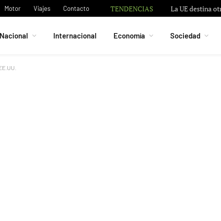
TENDENCIAS
La UE destina ot
Motor
Viajes
Contacto
Nacional
Internacional
Economía
Sociedad
 EE.UU.