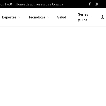
ros 1 400 millones de activos rusos a Ucrania
Facebook
Instag
Series
Deportes
Tecnología
Salud
y Cine