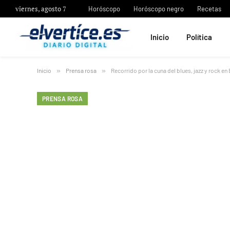
viernes, agosto 7
Horóscopo
Horóscopo negro
Recetas
Inicio
Política
Inicio
»
Prensa rosa
»
Recorrido por la cuna del blues, jazz y rock en
PRENSA ROSA