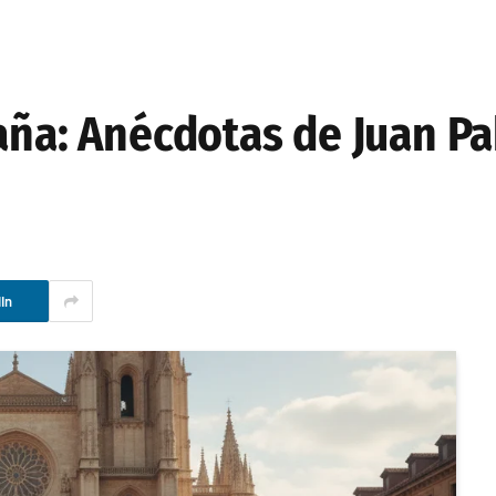
aña: Anécdotas de Juan Pab
In