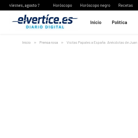
viernes, agosto 7
Horóscopo
Horóscopo negro
Recetas
Inicio
Política
Inicio
»
Prensa rosa
»
Visitas Papales a España: Anécdotas de Juan 