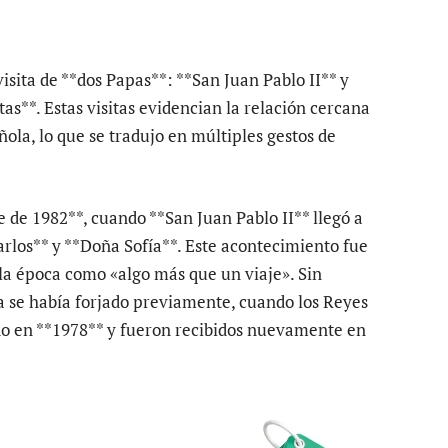
visita de **dos Papas**: **San Juan Pablo II** y
tas**. Estas visitas evidencian la relación cercana
ñola, lo que se tradujo en múltiples gestos de
e de 1982**, cuando **San Juan Pablo II** llegó a
rlos** y **Doña Sofía**. Este acontecimiento fue
la época como «algo más que un viaje». Sin
a se había forjado previamente, cuando los Reyes
ado en **1978** y fueron recibidos nuevamente en