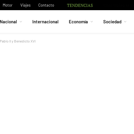
TENDENCIAS
Granada negocia 
Motor
Viajes
Contacto
Nacional
Internacional
Economía
Sociedad
Pablo II y Benedicto XVI