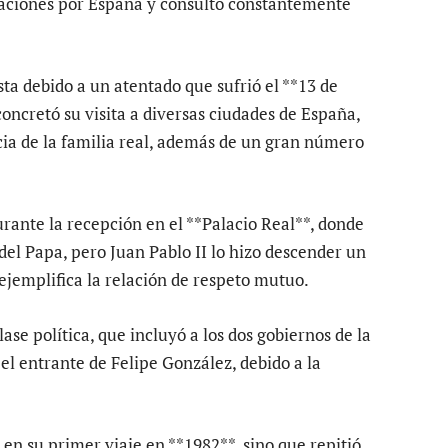
raciones por España y consultó constantemente
sta debido a un atentado que sufrió el **13 de
oncretó su visita a diversas ciudades de España,
cia de la familia real, además de un gran número
urante la recepción en el **Palacio Real**, donde
del Papa, pero Juan Pablo II lo hizo descender un
e ejemplifica la relación de respeto mutuo.
ase política, que incluyó a los dos gobiernos de la
el entrante de Felipe González, debido a la
 en su primer viaje en **1982**, sino que repitió