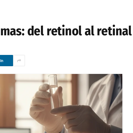
as: del retinol al retinal
In