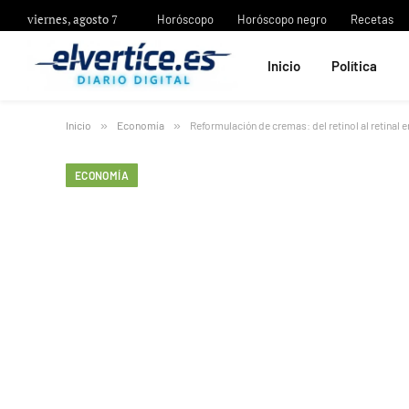
viernes, agosto 7
Horóscopo
Horóscopo negro
Recetas
Inicio
Política
Inicio
»
Economía
»
Reformulación de cremas: del retinol al retinal e
ECONOMÍA