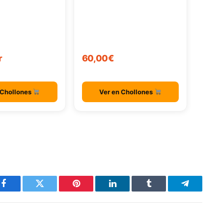
r
60,00€
 Chollones
Ver en Chollones
Facebook
Twitter
Pinterest
LinkedIn
Tumblr
Telegram