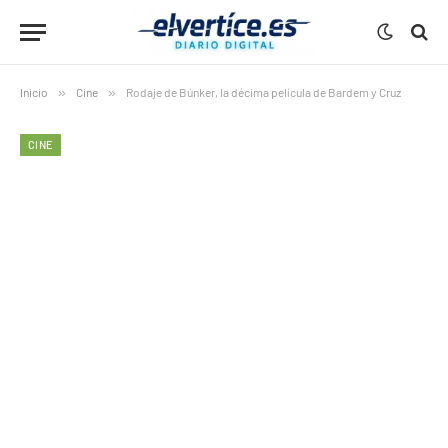
Inicio
»
Cine
»
Rodaje de Búnker, la décima película de Bardem y Cruz
CINE