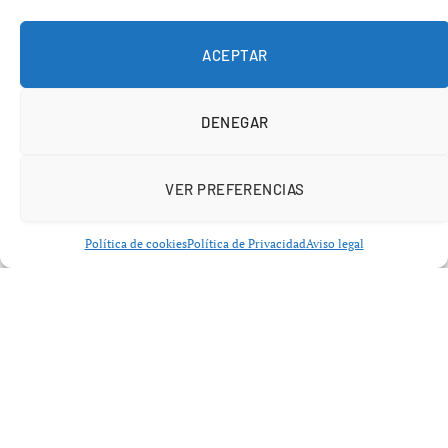
La producción, que incluye canciones de
Terrence
ACEPTAR
McNally
,
John Kander
y
Fred Ebb
, se distingue por su
ambientación musical. Sin embargo, algunos críticos han
DENEGAR
señalado que la interacción entre el contenido político y
la narrativa musical puede generar tensiones en la
narrativa del filme.
VER PREFERENCIAS
Política de cookies
Política de Privacidad
Aviso legal