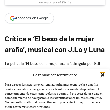
Generado por El Vértice
Añádenos en Google
Crítica a ‘El beso de la mujer
araña’, musical con J.Lo y Luna
La película ‘El beso de la mujer araña’, dirigida por
Bill
Condon
, es una adaptación del musical basado en la
Gestionar consentimiento
novela de
Manuel Puig
. Estrenada en
2026
, la cinta
ubica la acción en
Argentina
durante
1983
, al final de la
Para ofrecer las mejores experiencias, utilizamos tecnologías como las
dictadura militar. La trama sigue la relación entre dos
cookies para almacenar y/o acceder a la información del dispositivo. El
consentimiento de estas tecnologías nos permitirá procesar datos como el
presos: el peluquero
Luis Molina
, interpretado por
comportamiento de navegación o las identificaciones únicas en este sitio.
Diego Luna
, y el activista
Valentín Arregui
,
No consentir o retirar el consentimiento, puede afectar negativamente a
ciertas características y funciones.
interpretado por
Tonatiuh Elizarraraz
.