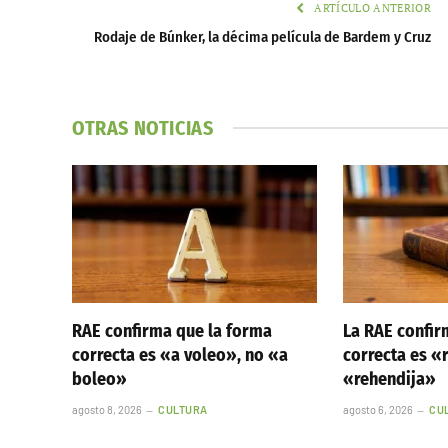
ARTÍCULO ANTERIOR
Rodaje de Búnker, la décima película de Bardem y Cruz
OTRAS NOTICIAS
RAE confirma que la forma
La RAE confir
correcta es «a voleo», no «a
correcta es «
boleo»
«rehendija»
agosto 8, 2026
CULTURA
agosto 6, 2026
CU