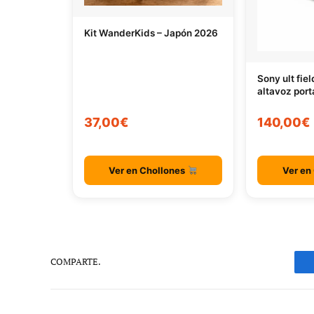
Kit WanderKids – Japón 2026
Sony ult fie
altavoz port
37,00€
140,00€
Ver en Chollones
Ver en
COMPARTE.