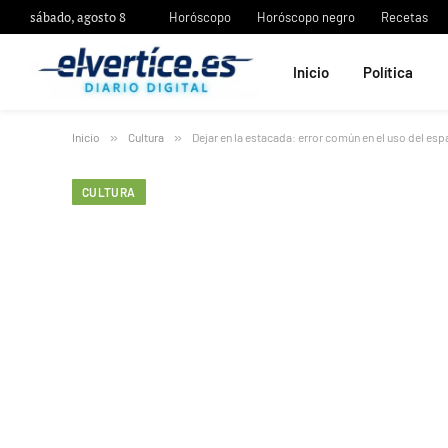
sábado, agosto 8
Horóscopo
Horóscopo negro
Recetas
Inicio
Política
Inicio
»
Cultura
»
Dejar en la estacada: error común en el uso del esp
CULTURA