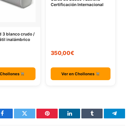
Certificación Internacional
ld 3 blanco crudo /
átil inalámbrico
350,00€
 Chollones
Ver en Chollones
Facebook
Twitter
Pinterest
LinkedIn
Tumblr
Telegram