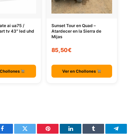
ate ai ua75 /
Sunset Tour en Quad –
art tv 43″ led uhd
Atardecer en la Sierra de
Mijas
85,50€
 Chollones
Ver en Chollones
Facebook
Twitter
Pinterest
LinkedIn
Tumblr
Telegram