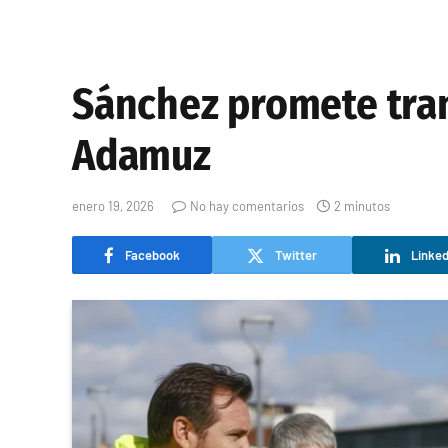
Sánchez promete tran
Adamuz
enero 19, 2026
No hay comentarios
2 minutos
Facebook
Twitter
Linked