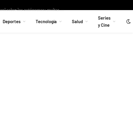
La Seguridad Social endurece el control sobre los autónomos: multas de hasta 12.000 euros por no darse de alta en el RETA
Series
Deportes
Tecnología
Salud
y Cine