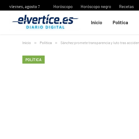
viernes, agosto 7
Horóscopo
Horóscopo negro
Recetas
Inicio
Política
Inicio
»
Política
»
Sánchez promete transparencia y luto tras accide
POLÍTICA