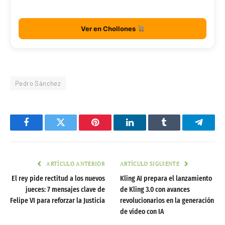
Ver en Chollones
Pedro Sánchez
Facebook
Twitter
Pinterest
LinkedIn
Tumblr
Telegr
ARTÍCULO ANTERIOR
ARTÍCULO SIGUIENTE
El rey pide rectitud a los nuevos
Kling AI prepara el lanzamiento
jueces: 7 mensajes clave de
de Kling 3.0 con avances
Felipe VI para reforzar la Justicia
revolucionarios en la generación
de vídeo con IA