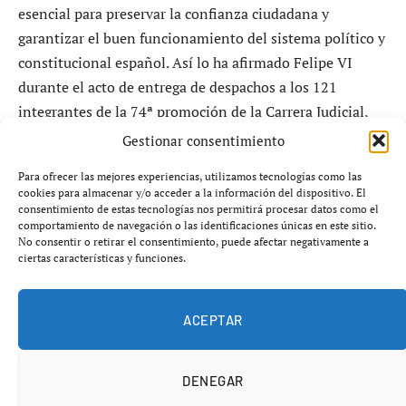
esencial para preservar la confianza ciudadana y
garantizar el buen funcionamiento del sistema político y
constitucional español. Así lo ha afirmado Felipe VI
durante el acto de entrega de despachos a los 121
integrantes de la 74ª promoción de la Carrera Judicial,
celebrado este lunes en Barcelona, donde ha lanzado un
Gestionar consentimiento
mensaje claro sobre ética, independencia y
Para ofrecer las mejores experiencias, utilizamos tecnologías como las
responsabilidad institucional.
cookies para almacenar y/o acceder a la información del dispositivo. El
consentimiento de estas tecnologías nos permitirá procesar datos como el
comportamiento de navegación o las identificaciones únicas en este sitio.
Ante los nuevos magistrados, el monarca ha recalcado
No consentir o retirar el consentimiento, puede afectar negativamente a
que la rectitud en el ejercicio diario de la función judicial
ciertas características y funciones.
no es una opción, sino una exigencia democrática. Según
Felipe VI, el respeto debido al Poder Judicial depende
ACEPTAR
directamente del comportamiento individual de cada
juez, y ese respeto es una condición indispensable para
la estabilidad del sistema político.
DENEGAR