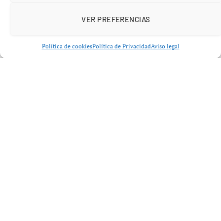
VER PREFERENCIAS
Política de cookies
Política de Privacidad
Aviso legal
El rey pide rectitud a los nuevos jueces como
pilar del sistema democrático
Durante su discurso,
el rey pide rectitud a los nuevos
jueces
insistiendo en que deberán conducir toda su
actividad “bajo los más estrictos parámetros éticos”.
Felipe VI ha recordado que sus decisiones afectarán de
forma directa a los derechos y libertades de los
ciudadanos, a su patrimonio y a la resolución de
conflictos que marcan la vida cotidiana de la sociedad.