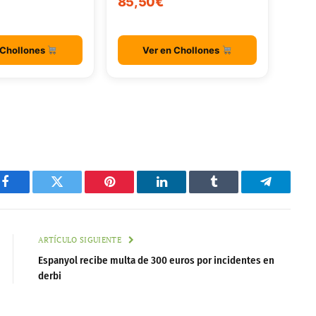
85,50€
 Chollones
Ver en Chollones
Facebook
Twitter
Pinterest
LinkedIn
Tumblr
Telegram
ARTÍCULO SIGUIENTE
Espanyol recibe multa de 300 euros por incidentes en
derbi