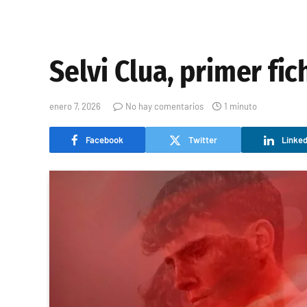
Selvi Clua, primer fi
enero 7, 2026
No hay comentarios
1 minuto
Facebook
Twitter
Linked