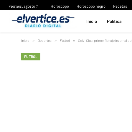
viernes, agosto 7
Horóscopo
Horóscopo negro
Recetas
Inicio
Política
Inicio
»
Deportes
»
Fútbol
»
Selvi Clua, primer fichaje invernal d
FÚTBOL