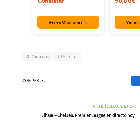
Consultar
50,00€
Ver en Chollones
Ver en
CD Mirandés
UD Almería
COMPARTE.
ARTÍCULO ANTERIOR
Fulham – Chelsea: Premier League en directo hoy