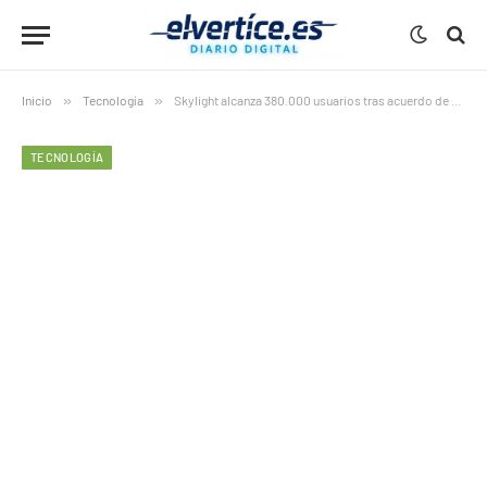
Inicio
»
Tecnología
»
Skylight alcanza 380.000 usuarios tras acuerdo de TikTok en EE.UU.
TECNOLOGÍA