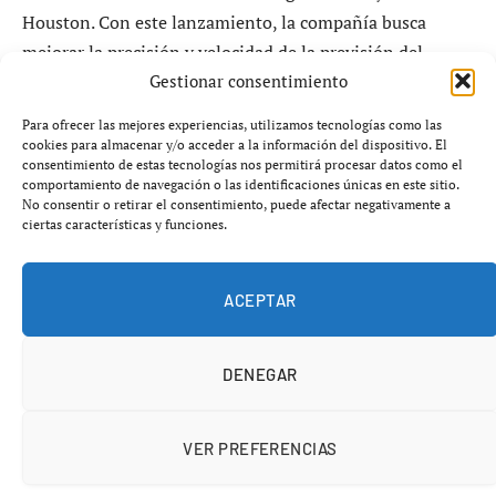
Houston. Con este lanzamiento, la compañía busca
mejorar la precisión y velocidad de la previsión del
Gestionar consentimiento
tiempo, especialmente en el contexto de la tormenta
invernal que actualmente afecta a gran parte de Estados
Para ofrecer las mejores experiencias, utilizamos tecnologías como las
Unidos.
cookies para almacenar y/o acceder a la información del dispositivo. El
consentimiento de estas tecnologías nos permitirá procesar datos como el
comportamiento de navegación o las identificaciones únicas en este sitio.
El modelo Earth-2 Medium Range se destaca por superar
No consentir o retirar el consentimiento, puede afectar negativamente a
ciertas características y funciones.
a GenCast, un modelo de inteligencia artificial
desarrollado por Google DeepMind, en más de 70
variables meteorológicas. GenCast había sido
ACEPTAR
introducido en diciembre de 2024 y ya había mostrado
avances significativos en comparación con modelos de
DENEGAR
previsión convencionales, que permiten generar
pronósticos con hasta 15 días de antelación.
VER PREFERENCIAS