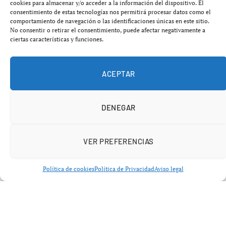
cookies para almacenar y/o acceder a la información del dispositivo. El
consentimiento de estas tecnologías nos permitirá procesar datos como el
comportamiento de navegación o las identificaciones únicas en este sitio.
No consentir o retirar el consentimiento, puede afectar negativamente a
ciertas características y funciones.
Añádenos en Google
ACEPTAR
Nueva York repite su fórmula ganadora: poder en el
DENEGAR
momento justo. Ben Rice rompió el empate en el
noveno inning con un jonrón decisivo y lideró la
VER PREFERENCIAS
victoria de los Yankees por 8-3 sobre los Azulejos en
el Rogers Centre.
Política de cookies
Política de Privacidad
Aviso legal
Los
New York Yankees
volvieron a demostrar por qué
son uno de los equipos más peligrosos en los finales
apretados. En otra noche marcada por el poder ofensivo
en el momento clave,
Ben Rice
conectó un cuadrangular