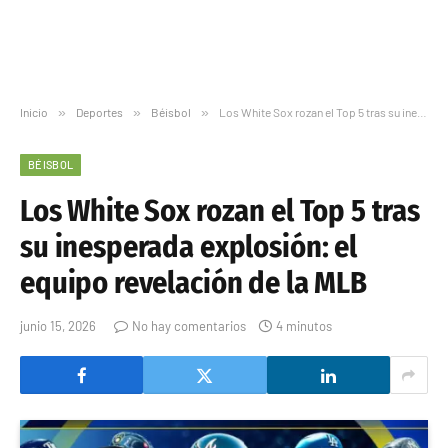
Inicio
»
Deportes
»
Béisbol
»
Los White Sox rozan el Top 5 tras su inesperada explosión: el equipo revelación de la MLB
BÉISBOL
Los White Sox rozan el Top 5 tras
su inesperada explosión: el
equipo revelación de la MLB
junio 15, 2026
No hay comentarios
4 minutos