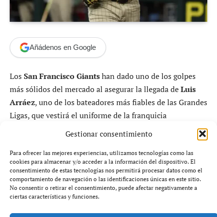
Añádenos en Google
Los
San Francisco Giants
han dado uno de los golpes
más sólidos del mercado al asegurar la llegada de
Luis
Arráez
, uno de los bateadores más fiables de las Grandes
Ligas, que vestirá el uniforme de la franquicia
californiana durante la temporada 2026 tras firmar un
Gestionar consentimiento
contrato de un año y 12 millones de dólares.
Para ofrecer las mejores experiencias, utilizamos tecnologías como las
cookies para almacenar y/o acceder a la información del dispositivo. El
El acuerdo, de corta duración pero alto impacto, refleja
consentimiento de estas tecnologías nos permitirá procesar datos como el
una apuesta clara por el rendimiento inmediato. Arráez,
comportamiento de navegación o las identificaciones únicas en este sitio.
No consentir o retirar el consentimiento, puede afectar negativamente a
triple campeón de bateo en la MLB, priorizó el encaje
ciertas características y funciones.
deportivo y la posición en el campo por encima de la