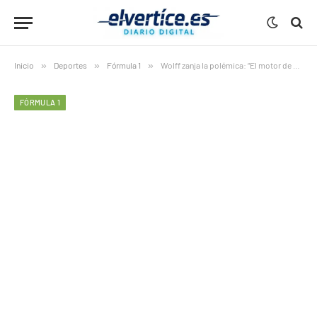
Inicio
»
Deportes
»
Fórmula 1
»
Wolff zanja la polémica: “El motor de Mercedes es legal y cumple el reglamento”
FÓRMULA 1