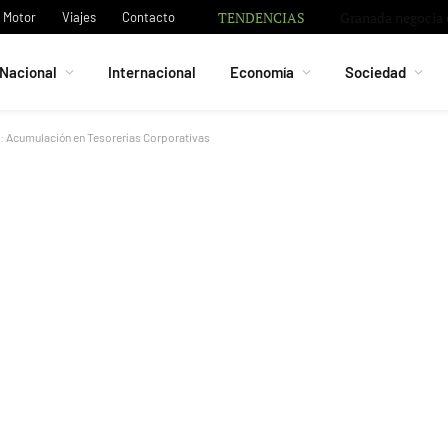
TENDENCIAS
Granada negocia c
Motor
Viajes
Contacto
Nacional
Internacional
Economía
Sociedad
: Acumulación en Tesorerías Corporativas