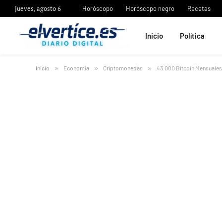
jueves, agosto 6
Horóscopo
Horóscopo negro
Recetas
Inicio
Política
Inicio
»
Economía
»
Criptomonedas
»
43.000 Bitcoin Mensuales