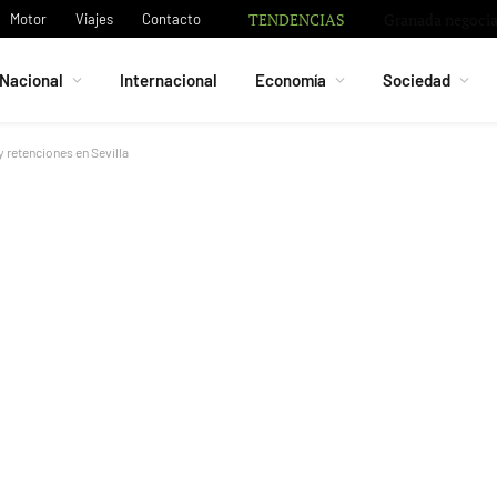
TENDENCIAS
Granada negocia 
Motor
Viajes
Contacto
Nacional
Internacional
Economía
Sociedad
y retenciones en Sevilla