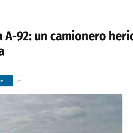
la A-92: un camionero heri
a
In