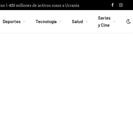
ros 1 400 millones de activos rusos a Ucrania
Facebook
Instag
Series
Deportes
Tecnología
Salud
y Cine