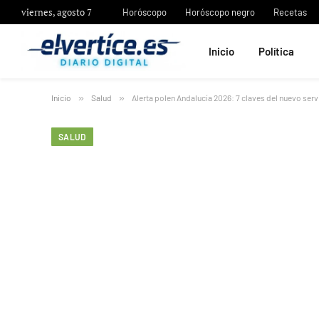
viernes, agosto 7
Horóscopo
Horóscopo negro
Recetas
Inicio
Política
Inicio
»
Salud
»
Alerta polen Andalucía 2026: 7 claves del nuevo serv
SALUD