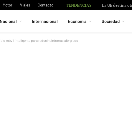
TENDENCIAS
La UE destina ot
Motor
Viajes
Contacto
Nacional
Internacional
Economía
Sociedad
icio móvil inteligente para reducir síntomas alérgicos