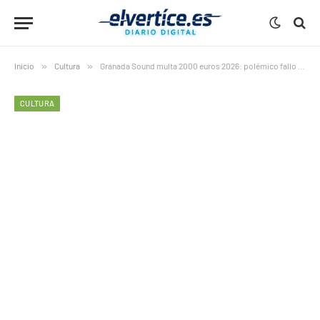
Inicio
»
Cultura
»
Granada Sound multa 2000 euros 2026: polémico fallo “leve” por quedarse con dinero cashless
CULTURA