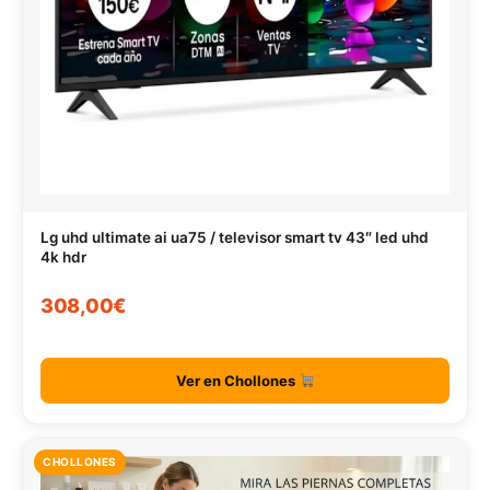
Lg uhd ultimate ai ua75 / televisor smart tv 43″ led uhd
4k hdr
308,00€
Ver en Chollones
CHOLLONES