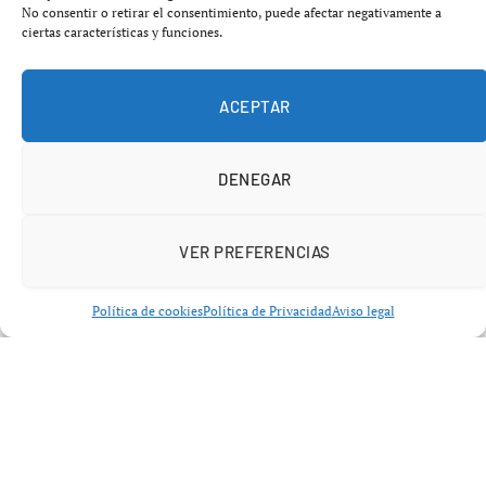
No consentir o retirar el consentimiento, puede afectar negativamente a
ciertas características y funciones.
ACEPTAR
DENEGAR
Añádenos en Google
VER PREFERENCIAS
Lo que está ocurriendo en uno de los hospitales de
referencia de Galicia vuelve a poner en el foco la gestión
Política de cookies
Política de Privacidad
Aviso legal
sanitaria. Un solo ingreso ha bastado para activar un
brote altamente contagioso que ya afecta a decenas de
profesionales.
Un paciente activa un brote en pleno