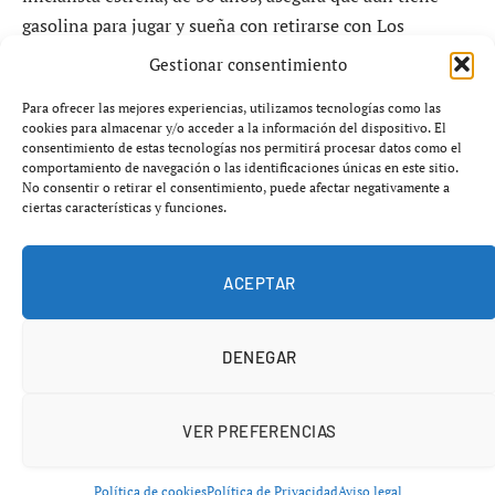
gasolina para jugar y sueña con retirarse con Los
Ángeles, su ciudad natal y su equipo actual.
Gestionar consentimiento
Para ofrecer las mejores experiencias, utilizamos tecnologías como las
Objetivo: longevidad y consistencia
cookies para almacenar y/o acceder a la información del dispositivo. El
consentimiento de estas tecnologías nos permitirá procesar datos como el
comportamiento de navegación o las identificaciones únicas en este sitio.
Freeman tiene contrato por dos años más y considera
No consentir o retirar el consentimiento, puede afectar negativamente a
jugar hasta los 40. Su meta inmediata: participar en
los
ciertas características y funciones.
162 juegos de temporada regular
y todos los de
postemporada posibles. En los últimos años ha
ACEPTAR
demostrado gran durabilidad, jugando 147 encuentros
en cada una de las últimas dos temporadas y rara vez
perdiendo más de cuatro partidos en campañas
DENEGAR
completas anteriores.
VER PREFERENCIAS
Política de cookies
Política de Privacidad
Aviso legal