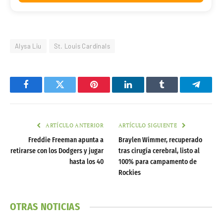
Alysa Liu
St. Louis Cardinals
Facebook
Twitter
Pinterest
LinkedIn
Tumblr
Telegr
ARTÍCULO ANTERIOR
ARTÍCULO SIGUIENTE
Freddie Freeman apunta a
Braylen Wimmer, recuperado
retirarse con los Dodgers y jugar
tras cirugía cerebral, listo al
hasta los 40
100% para campamento de
Rockies
OTRAS NOTICIAS