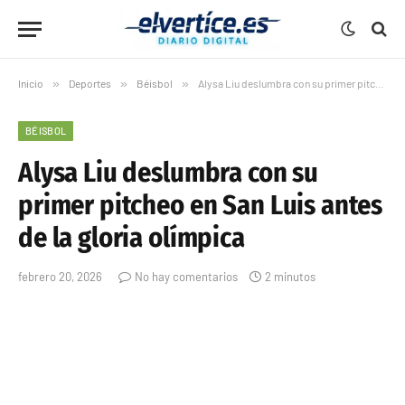
Inicio
»
Deportes
»
Béisbol
»
Alysa Liu deslumbra con su primer pitcheo en San Luis antes de la gloria olímpica
BÉISBOL
Alysa Liu deslumbra con su
primer pitcheo en San Luis antes
de la gloria olímpica
febrero 20, 2026
No hay comentarios
2 minutos