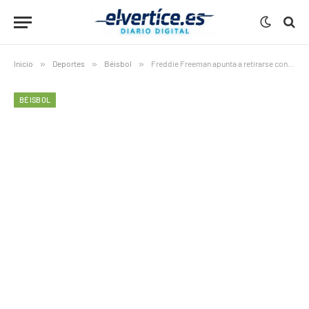
Inicio
»
Deportes
»
Béisbol
»
Freddie Freeman apunta a retirarse con los Dodgers y jugar hasta los 40
BÉISBOL