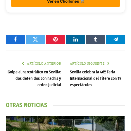
Ver en Chollones
Facebook
Twitter
Pinterest
LinkedIn
Tumblr
Telegr
ARTÍCULO ANTERIOR
ARTÍCULO SIGUIENTE
Golpe al narcotráfico en Sevilla:
Sevilla celebra la 46ª Feria
dos detenidos con hachís y
Internacional del Títere con 19
orden judicial
espectáculos
OTRAS NOTICIAS