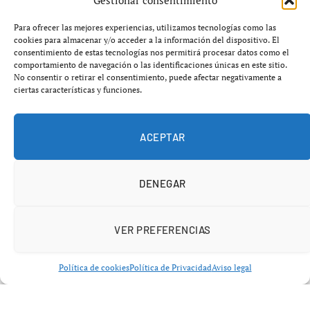
Gestionar consentimiento
Para ofrecer las mejores experiencias, utilizamos tecnologías como las
cookies para almacenar y/o acceder a la información del dispositivo. El
consentimiento de estas tecnologías nos permitirá procesar datos como el
Intervención en carretera: un kilo de
comportamiento de navegación o las identificaciones únicas en este sitio.
No consentir o retirar el consentimiento, puede afectar negativamente a
hachís incautado
ciertas características y funciones.
La Guardia Civil ha detenido a un individuo de
30 años
ACEPTAR
en el término municipal de Alcalá del Río tras localizar
diez tabletas de resina de hachís
en el interior de un
vehículo.
DENEGAR
VER PREFERENCIAS
Política de cookies
Política de Privacidad
Aviso legal