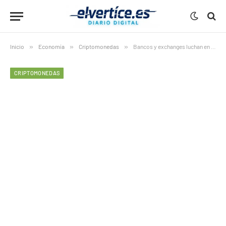
Inicio
»
Economía
»
Criptomonedas
»
Bancos y exchanges luchan en la regulación de criptomonedas
CRIPTOMONEDAS