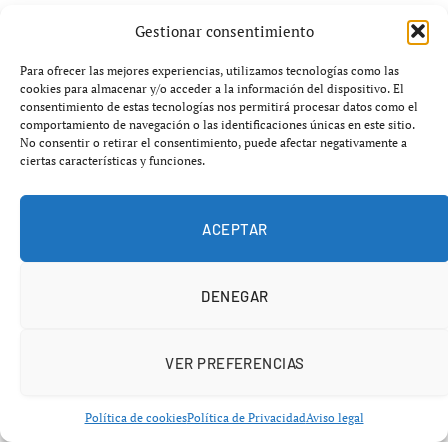
de las blockchains
Gestionar consentimiento
El debate sobre cómo debe evolucionar una blockchain
Para ofrecer las mejores experiencias, utilizamos tecnologías como las
cookies para almacenar y/o acceder a la información del dispositivo. El
ha vuelto al centro del ecosistema cripto tras un choque
consentimiento de estas tecnologías nos permitirá procesar datos como el
público entre
Anatoly Yakovenko
, CEO de
Solana Labs
,
comportamiento de navegación o las identificaciones únicas en este sitio.
No consentir o retirar el consentimiento, puede afectar negativamente a
y
Vitalik Buterin
, cofundador de
Ethereum
.
ciertas características y funciones.
ACEPTAR
DENEGAR
VER PREFERENCIAS
Política de cookies
Política de Privacidad
Aviso legal
Mientras Buterin defiende que Ethereum debe