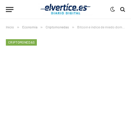
Inicio
»
Economía
»
Criptomonedas
»
Bitcoin e índice de miedo dominan el cierre de enero
CRIPTOMONEDAS