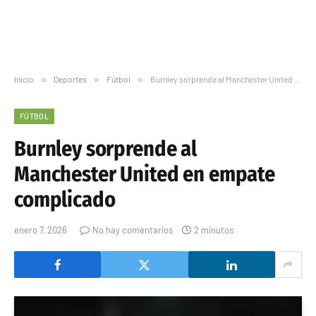
Inicio
»
Deportes
»
Fútbol
»
Burnley sorprende al Manchester United en empate complicado
FÚTBOL
Burnley sorprende al
Manchester United en empate
complicado
enero 7, 2026
No hay comentarios
2 minutos