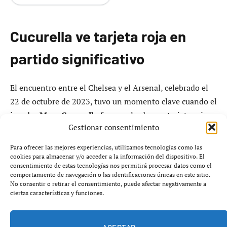
Cucurella ve tarjeta roja en
partido significativo
El encuentro entre el Chelsea y el Arsenal, celebrado el
22 de octubre de 2023, tuvo un momento clave cuando el
jugador
Marc Cucurella
fue expulsado con tarjeta roja
Gestionar consentimiento
en el minuto 78. Este incidente ha sido objeto de análisis
por parte de expertos en arbitraje y aficionados al fútbol.
Para ofrecer las mejores experiencias, utilizamos tecnologías como las
cookies para almacenar y/o acceder a la información del dispositivo. El
consentimiento de estas tecnologías nos permitirá procesar datos como el
La decisión del árbitro se tomó tras revisar varias
comportamiento de navegación o las identificaciones únicas en este sitio.
repeticiones de la jugada en la que se vio involucrado
No consentir o retirar el consentimiento, puede afectar negativamente a
ciertas características y funciones.
Cucurella, quien procedió a un tackle potencialmente
peligroso sobre un jugador del equipo contrario. A pesar
de la controversia generada, las reglas del juego y la